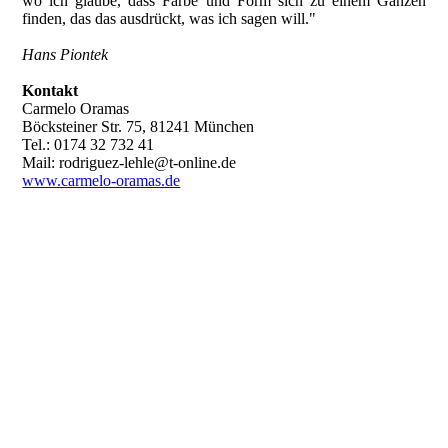
wo ich glaube, dass Farbe und Form sich zu einem Ganzen
finden, das das ausdrückt, was ich sagen will."
Hans Piontek
Kontakt
Carmelo Oramas
Böcksteiner Str. 75, 81241 München
Tel.: 0174 32 732 41
Mail: rodriguez-lehle@t-online.de
www.carmelo-oramas.de