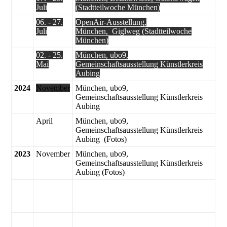
Juli
(Stadtteilwoche München)
06. - 27.
OpenAir-Ausstellung,
Juli
München, Giglweg (Stadtteilwoche
München)
02. - 25.
München, ubo9,
Mai
Gemeinschaftsausstellung Künstlerkreis
Aubing
2024
November
München, ubo9,
Gemeinschaftsausstellung Künstlerkreis
Aubing
April
München, ubo9,
Gemeinschaftsausstellung Künstlerkreis
Aubing (Fotos)
2023
November
München, ubo9,
Gemeinschaftsausstellung Künstlerkreis
Aubing (Fotos)
Mai
München, ubo9, kombinierte Open
Air/Indoor-Ausstellung des Aubinger
Künstlerkreises
2022
Mai
München, ubo9, kombinierte Open